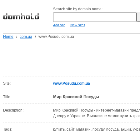
Search site by domain name:
-
Add site
New sites
Home
/
com.ua
/
www.Posudu.com.ua
Site:
www.Posudu.com.ua
Мир Красивой Посуды
Title:
Description:
Мир Красивой Посуды - интернет-магазин предл
Днепру и Украине. В магазине можно купить кра
Tags:
купить, сайт, магазин, посуду, посуда, акции, ук