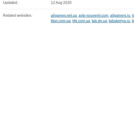
Updated:
12 Aug 2020
Related websites:
allgames.net.ua
,
avto-souvenir.com
,
allgainers.ru
,
titan.com.ua
,
t4k.com.ua
,
tab.dp.ua
,
tabakeriya.ru
,
t