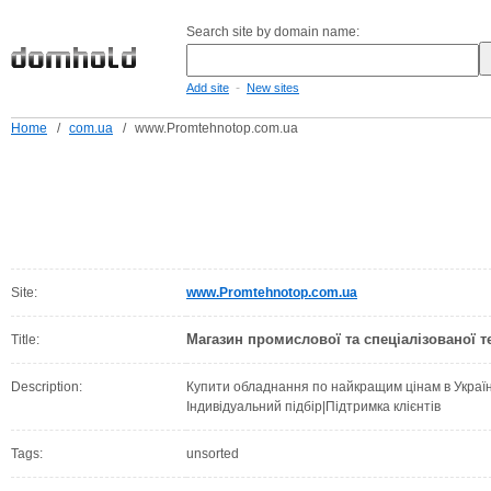
Search site by domain name:
-
Add site
New sites
Home
/
com.ua
/
www.Promtehnotop.com.ua
Site:
www.Promtehnotop.com.ua
Магазин промислової та спеціалізованої
Title:
Description:
Купити обладнання по найкращим цінам в Україн
Індивідуальний підбір|Підтримка клієнтів
Tags:
unsorted