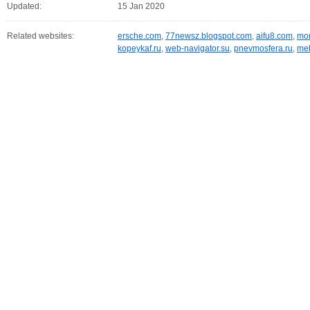
Updated:
15 Jan 2020
Related websites:
ersche.com
,
77newsz.blogspot.com
,
aifu8.com
,
mor
kopeykaf.ru
,
web-navigator.su
,
pnevmosfera.ru
,
meb