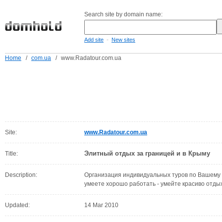
Search site by domain name:
-
Add site
New sites
Home
/
com.ua
/
www.Radatour.com.ua
Site:
www.Radatour.com.ua
Элитный отдых за границей и в Крыму
Title:
Description:
Организация индивидуальных туров по Вашем
умеете хорошо работать - умейте красиво отды
Updated:
14 Mar 2010