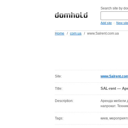
Search site by d
-
Add site
New sit
Home
/
com.ua
/
www.Salrent.com.ua
Site:
www.Salrent.co
SAL-rent — Ар
Title:
Description:
Аренда мебели д
напрокат. Техник
Tags:
киев, мероприяти