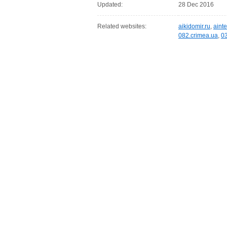
Updated:
28 Dec 2016
Related websites:
aikidomir.ru
,
aint
082.crimea.ua
,
0