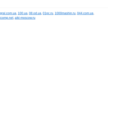
egral.com.ua
,
100.ua
,
08.od.ua
,
01pc.ru
,
1000mashin.ru
,
044.com.ua
,
3comp.net
,
aiki-moscow.ru