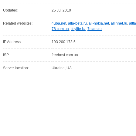
Updated:
25 Jul 2010
Related websites:
4uba.net
,
alfa-beta.ru
,
all-nokia.net
,
allinnet.ru
,
altf
78.com.ua
,
citylife.kz
,
7stars.ru
IP Address:
193.200.173.5
ISP:
freehost.com.ua
Server location:
Ukraine, UA