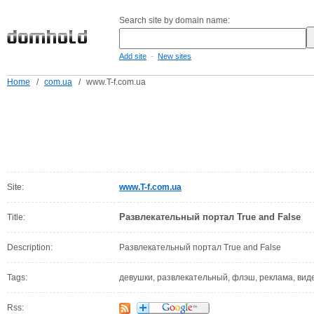
Search site by domain name:
-
Add site
New sites
Home
/
com.ua
/
www.T-f.com.ua
Site:
www.T-f.com.ua
Развлекательный портал True and False
Title:
Description:
Развлекательный портал True and False
Tags:
девушки, развлекательный, флэш, реклама, виде
Rss: