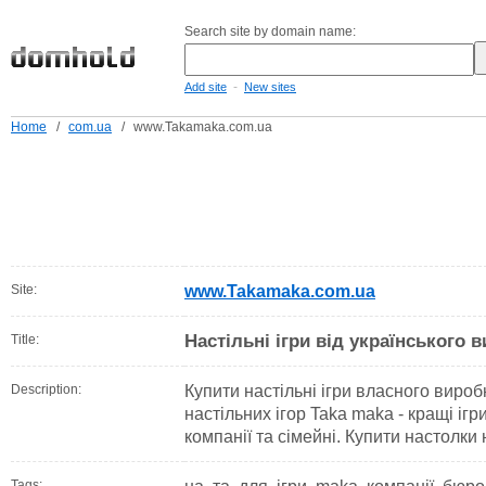
Search site by domain name:
-
Add site
New sites
Home
/
com.ua
/
www.Takamaka.com.ua
Site:
www.Takamaka.com.ua
Настільні ігри від українського 
Title:
Description:
Купити настільні ігри власного виро
настільних ігор Taka maka - кращі ігри
компанії та сімейні. Купити настолки
Tags: