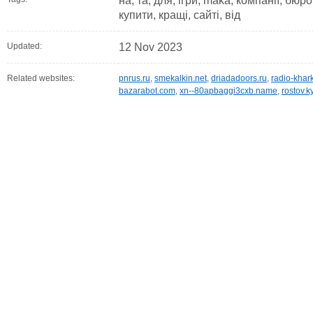
на, та, для, ігри, maka, компанії, бюр
купити, кращі, сайті, від
Updated:
12 Nov 2023
Related websites:
pnrus.ru
,
smekalkin.net
,
driadadoors.ru
,
radio-khark
bazarabot.com
,
xn--80apbaggi3cxb.name
,
rostov.k