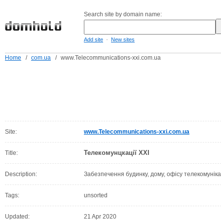
Search site by domain name:
-
Add site
New sites
Home
/
com.ua
/
www.Telecommunications-xxi.com.ua
Site:
www.Telecommunications-xxi.com.ua
Телекомунцкації ХХІ
Title:
Description:
Забезпечення будинку, дому, офісу телекомуні
Tags:
unsorted
Updated:
21 Apr 2020