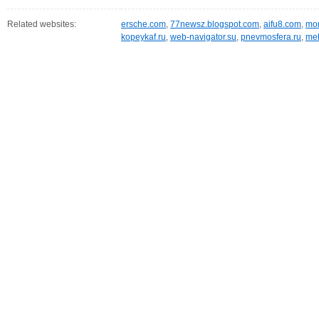
Related websites:
ersche.com
,
77newsz.blogspot.com
,
aifu8.com
,
mor
kopeykaf.ru
,
web-navigator.su
,
pnevmosfera.ru
,
meb