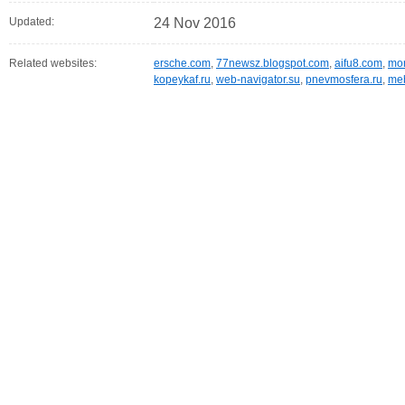
Updated:
24 Nov 2016
Related websites:
ersche.com
,
77newsz.blogspot.com
,
aifu8.com
,
mor
kopeykaf.ru
,
web-navigator.su
,
pnevmosfera.ru
,
meb