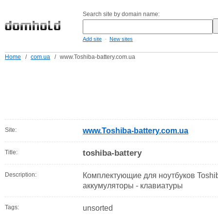
Search site by domain name:
-
Add site
New sites
Home
/
com.ua
/
www.Toshiba-battery.com.ua
Site:
www.Toshiba-battery.com.ua
toshiba-battery
Title:
Description:
Комплектующие для ноутбуков Toshiba
аккумуляторы - клавиатуры
Tags:
unsorted