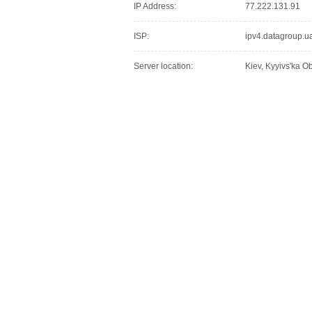
IP Address:
77.222.131.91
ISP:
ipv4.datagroup.u
Server location:
Kiev, Kyyivs'ka Ob