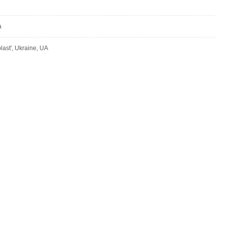
a
last', Ukraine, UA