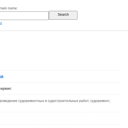
omain name:
es
ua
сервис
роведение судоремонтных и судостроительных работ, судоремонт,