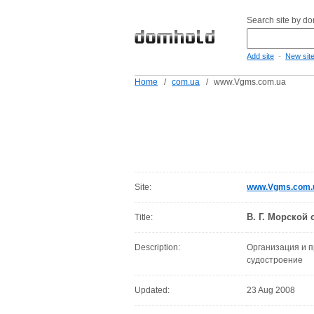
Search site by d
-
Add site
New sit
Home
/
com.ua
/
www.Vgms.com.ua
Site:
www.Vgms.com.
В. Г. Морской 
Title:
Description:
Организация и п
судостроение
Updated:
23 Aug 2008