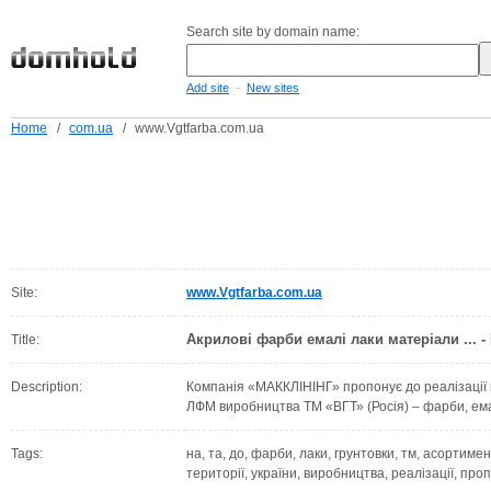
Search site by domain name:
-
Add site
New sites
Home
/
com.ua
/
www.Vgtfarba.com.ua
Site:
www.Vgtfarba.com.ua
Акрилові фарби емалі лаки матеріали ... -
Title:
Description:
Компанія «МАККЛІНІНГ» пропонує до реалізації 
ЛФМ виробництва ТМ «ВГТ» (Росія) – фарби, емал
Tags:
на, та, до, фарби, лаки, грунтовки, тм, асортимен
території, україни, виробництва, реалізації, про