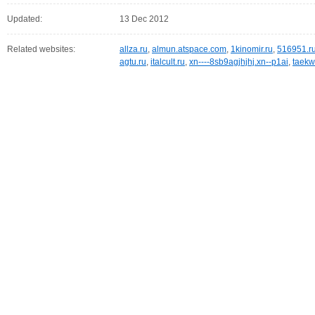
Updated:
13 Dec 2012
Related websites:
allza.ru
,
almun.atspace.com
,
1kinomir.ru
,
516951.r
agtu.ru
,
italcult.ru
,
xn----8sb9agjhjhj.xn--p1ai
,
taekw