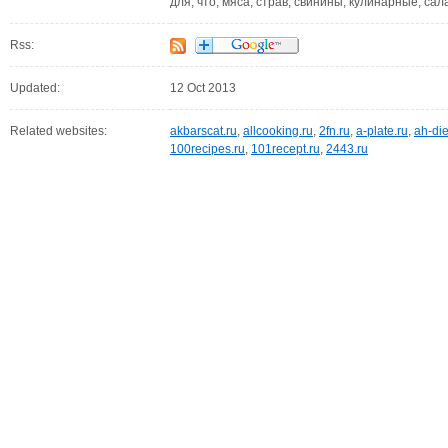
для, что, мяса, страв, свинины, кулинарные, са
Rss:
Updated:
12 Oct 2013
Related websites:
akbarscat.ru
,
allcooking.ru
,
2fn.ru
,
a-plate.ru
,
ah-die
100recipes.ru
,
101recept.ru
,
2443.ru