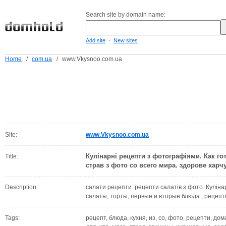
Search site by domain name:
-
Add site
New sites
Home
/
com.ua
/
www.Vkysnoo.com.ua
Site:
www.Vkysnoo.com.ua
Кулінарні рецепти з фотографіями. Как го
Title:
страв з фото со всего мира. здорове харч
Description:
салати рецепти. рецепти салатів з фото. Кулінарн
салаты, торты, первые и вторые блюда , рецепт
Tags:
рецепт, блюда, кухня, из, со, фото, рецепти, дом