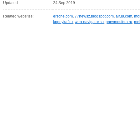
Updated:
24 Sep 2019
Related websites:
ersche.com
,
77newsz.blogspot.com
,
aifu8.com
,
mor
kopeykaf.ru
,
web-navigator.su
,
pnevmosfera.ru
,
meb