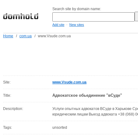
Search site by domain name:
-
Add site
New sites
Home
/
com.ua
/
www.Vsude.com.ua
Site:
www.Vsude.com.ua
Адвокатское обьединение "вСуде"
Title:
Description:
Услуги опытных адвокатов ВСуде в Харькове С
юридическим лицам Выезд адвоката +38 (068) 0
Tags:
unsorted