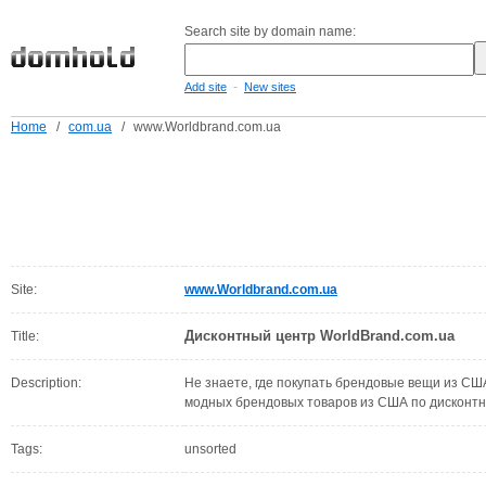
Search site by domain name:
-
Add site
New sites
Home
/
com.ua
/
www.Worldbrand.com.ua
Site:
www.Worldbrand.com.ua
Дисконтный центр WorldBrand.com.ua
Title:
Description:
Не знаете, где покупать брендовые вещи из СШ
модных брендовых товаров из США по дисконтн
Tags:
unsorted