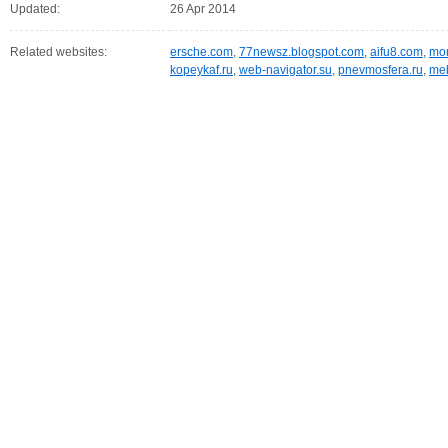
Updated:
26 Apr 2014
Related websites:
ersche.com
,
77newsz.blogspot.com
,
aifu8.com
,
mor
kopeykaf.ru
,
web-navigator.su
,
pnevmosfera.ru
,
meb