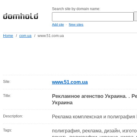
Search site by domain name:
-
Add site
New sites
Home
/
com.ua
/
www.51.com.ua
Site:
www.51.com.ua
Рекламное агенство Украина. . Р
Title:
Украина
Description:
Реклама комплексная и полиграфия 
Tags:
полиграфия, реклама, дизайн, изгот