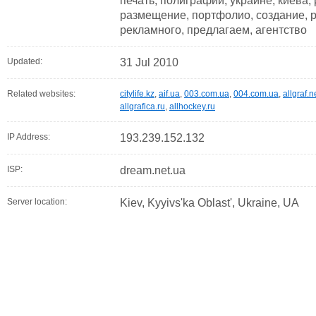
печать, полиграфии, украине, киева,
размещение, портфолио, создание, 
рекламного, предлагаем, агентство
Updated:
31 Jul 2010
Related websites:
citylife.kz
,
aif.ua
,
003.com.ua
,
004.com.ua
,
allgraf.n
allgrafica.ru
,
allhockey.ru
IP Address:
193.239.152.132
ISP:
dream.net.ua
Server location:
Kiev, Kyyivs'ka Oblast', Ukraine, UA