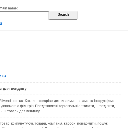
omain name:
es
m.ua
в для вендінгу
Allvend.com.ua. Каталог товарів з детальними описами та інструкціями.
а допомогою фільтрів. Представлені торговельні автомати, інгредієнти,
інші товари для вендінгу.
, товар, комплектуючі, товари, компанія, карбон, повідомити, пошук,