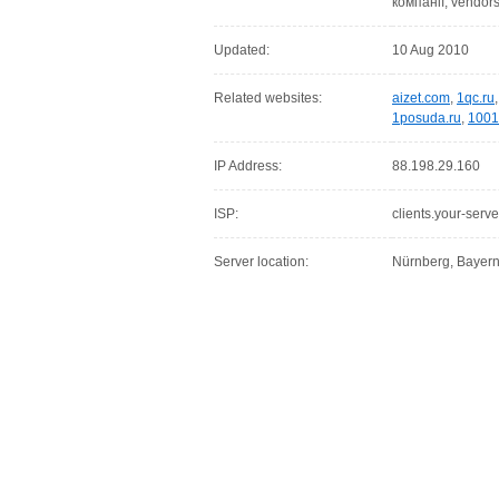
компанії, vendors
Updated:
10 Aug 2010
Related websites:
aizet.com
,
1qc.ru
1posuda.ru
,
1001
IP Address:
88.198.29.160
ISP:
clients.your-serve
Server location:
Nürnberg, Bayer