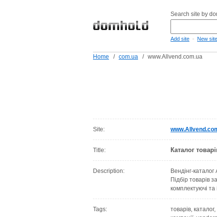
Search site by d
-
Add site
New sit
Home
/
com.ua
/
www.Allvend.com.ua
Site:
www.Allvend.co
Каталог товарі
Title:
Description:
Вендінг-каталог 
Підбір товарів з
комплектуючі та 
Tags:
товарів, каталог