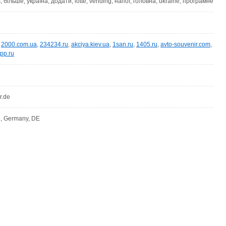
, більше, україна, додати, lotte, vending, напої, головна, ukraine, програмне
,
2000.com.ua
,
234234.ru
,
akciya.kiev.ua
,
1san.ru
,
1405.ru
,
avto-souvenir.com
,
pp.ru
r.de
n, Germany, DE