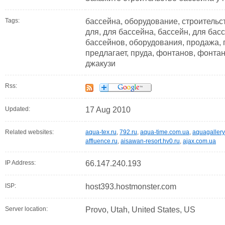
Tags:
бассейна, оборудование, строительс
для, для бассейна, бассейн, для бас
бассейнов, оборудования, продажа,
предлагает, пруда, фонтанов, фонтан
джакузи
Rss:
Updated:
17 Aug 2010
Related websites:
aqua-tex.ru
,
792.ru
,
aqua-time.com.ua
,
aquagaller
affluence.ru
,
aisawan-resort.hv0.ru
,
ajax.com.ua
IP Address:
66.147.240.193
ISP:
host393.hostmonster.com
Server location:
Provo, Utah, United States, US