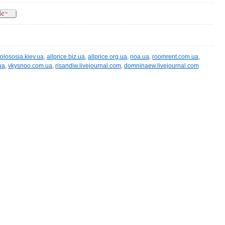
olososia.kiev.ua
,
allprice.biz.ua
,
allprice.org.ua
,
noa.ua
,
roomrent.com.ua
,
ua
,
vkysnoo.com.ua
,
risandiw.livejournal.com
,
domninaew.livejournal.com