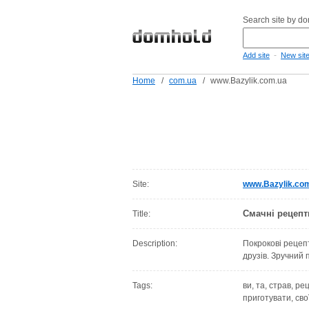
Search site by d
-
Add site
New sit
Home
/
com.ua
/
www.Bazylik.com.ua
Site:
www.Bazylik.co
Смачні рецепти
Title:
Description:
Покрокові рецепт
друзів. Зручний 
Tags:
ви, та, страв, р
приготувати, сво