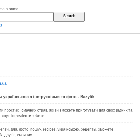
omain name:
es
m.ua
 українською з інструкціями та фото - Bazylik
и простих і смачних страв, які ви зможете приготувати для своїх рідних та
пошук. Інгредієнти + Фото.
ецепти, для, фото, пошук, recipes, українською, рецепты, зможете,
їх, друзів, смачних